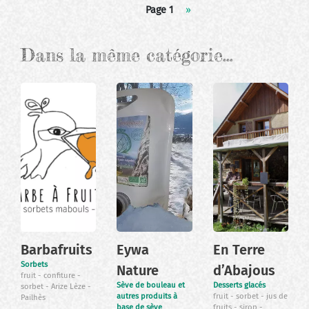
Pagination
Page 1
Page
››
suivante
Dans la même catégorie…
Barbafruits
Eywa
En Terre
Sorbets
Nature
d’Abajous
fruit
confiture
Sève de bouleau et
Desserts glacés
sorbet
Arize Lèze
autres produits à
fruit
sorbet
jus de
Pailhès
base de sève
fruits
sirop