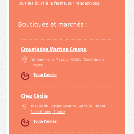
Tous les jours à la ferme, sur rendez-vous.
Boutiques et marchés :
Croustades Martine Crespo
38 Rue Pierre Mazaud
09200
Saint-Girons
France
Toute l'année
Chez Cécile
15 Quai du Gravier Maurice Gardelle
09200
Saint-Girons
France
Toute l'année