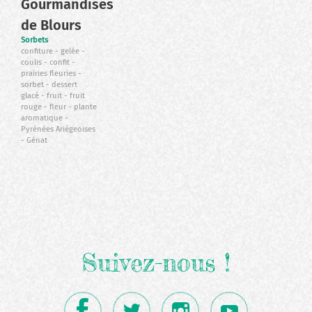
Gourmandises
de Blours
Sorbets
confiture
gelée
coulis
confit
prairies fleuries
sorbet
dessert
glacé
fruit
fruit
rouge
fleur
plante
aromatique
Pyrénées Ariégeoises
Génat
Suivez-nous !