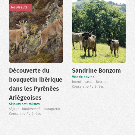
Nouveauté !
Découverte du
Sandrine Bonzom
Viande bovine
bouquetin ibérique
boeuf
casta
Betchat
Couserans-Pyrénées
dans les Pyrénées
Ariégeoises
Séjours naturalistes
séjour
biodiversité
bouquetin
Couserans-Pyrénées