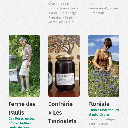
sève de bouleau
confiture
sirop
gelée
fruit
Couserans-Pyrénées
plante
Foix Ariège
Bethmale
Pyrénées
Saint-
Martin-de-Caralp
Ferme des
Confrérie
Floréale
Plantes aromatiques
Paulis
« Les
et médicinales
Confitures, gelées,
plante aromatique
Tindoulets
pâtes à tartiner,
fleur
plante
coulis de fruits