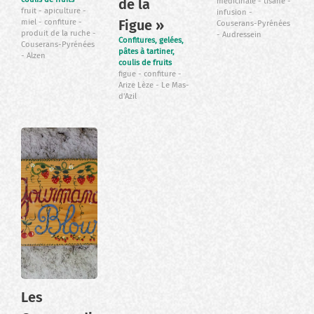
de la
médicinale
tisane
fruit
apiculture
infusion
Figue »
miel
confiture
Couserans-Pyrénées
produit de la ruche
Audressein
Confitures, gelées,
Couserans-Pyrénées
pâtes à tartiner,
Alzen
coulis de fruits
figue
confiture
Arize Lèze
Le Mas-
d'Azil
Les