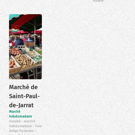
Rivière
Marché de
Saint-Paul-
de-Jarrat
Marché
hebdomadaire
marché
marché
hebdomadaire
Foix
Ariège Pyrénées