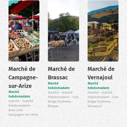
Marché de
Marché de
Marché de
Campagne-
Brassac
Vernajoul
Marché
Marché
sur-Arize
hebdomadaire
hebdomadaire
Marché
marché
marché
marché
marché
hebdomadaire
hebdomadaire
Foix
hebdomadaire
Foix
marché
marché
Ariège Pyrénées
Ariège Pyrénées
hebdomadaire
Brassac
Vernajoul
Arize Lèze
Campagne-sur-Arize