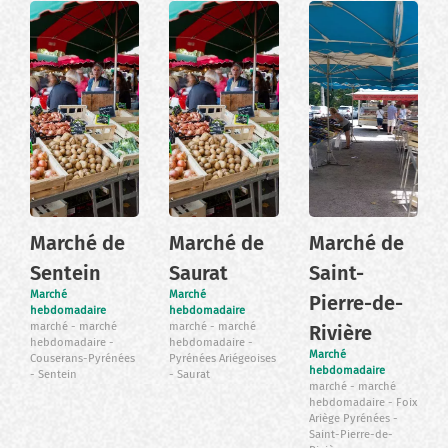
Marché de
Marché de
Marché de
Sentein
Saurat
Saint-
Marché
Marché
Pierre-de-
hebdomadaire
hebdomadaire
marché
marché
marché
marché
Rivière
hebdomadaire
hebdomadaire
Marché
Couserans-Pyrénées
Pyrénées Ariégeoises
hebdomadaire
Sentein
Saurat
marché
marché
hebdomadaire
Foix
Ariège Pyrénées
Saint-Pierre-de-