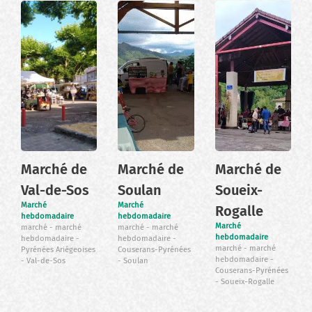
Marché de
Marché de
Marché de
Val-de-Sos
Soulan
Soueix-
Marché
Marché
Rogalle
hebdomadaire
hebdomadaire
Marché
marché
marché
marché
marché
hebdomadaire
hebdomadaire
hebdomadaire
marché
marché
Pyrénées Ariégeoises
Couserans-Pyrénées
hebdomadaire
Val-de-Sos
Soulan
Couserans-Pyrénées
Soueix-Rogalle