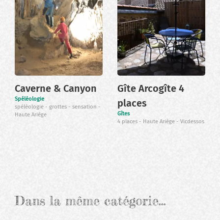
Caverne & Canyon
Gîte Arcogîte 4
Spéléologie
places
spéléologie
grottes
sensation
Gîtes
Haute Ariège
4 places
Haute Ariège
Vicdessos
Dans la même catégorie…