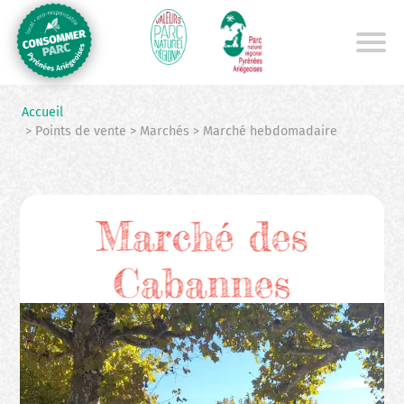
Aller
au
contenu
principal
Accueil
> Points de vente > Marchés > Marché hebdomadaire
Marché des
Cabannes