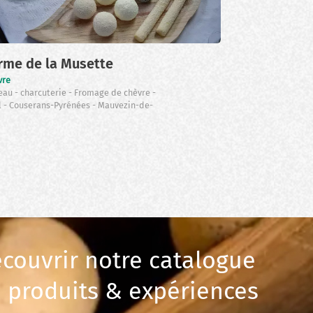
Voir sur la c
rme de la Musette
vre
eau
charcuterie
Fromage de chèvre
l
Couserans-Pyrénées
Mauvezin-de-
couvrir notre catalogue
 produits & expériences