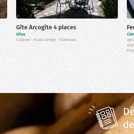
Gîte Arcogîte 4 places
Fe
Gîtes
Chè
4 places
Haute Ariège
Vicdessos
agn
mie
Prat
Dé
de