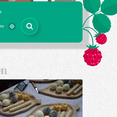
s
gne
on