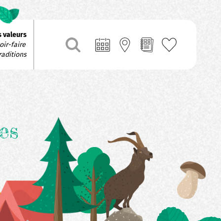
 valeurs
ir-faire 
raditions
es