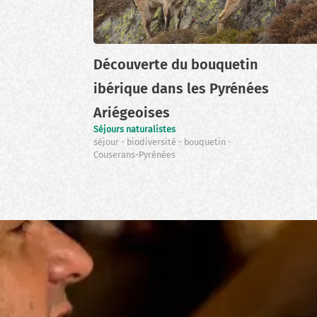
Découverte du bouquetin
ibérique dans les Pyrénées
Ariégeoises
Séjours naturalistes
séjour
biodiversité
bouquetin
Couserans-Pyrénées