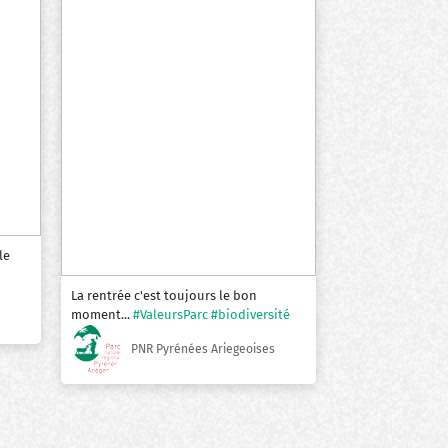
le
La rentrée c'est toujours le bon
moment...
#ValeursParc
#biodiversité
PNR Pyrénées Ariegeoises