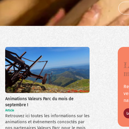
L
m
Re
Toute l'actua
ve
Animations Valeurs Parc du mois de
na
septembre !
Article
L
Retrouvez ici toutes les informations sur les
animations et événements concoctés par
nos partenaires Valeurs Parc pour le mois