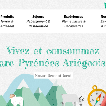
avigation
Produits
Séjours
Expériences
Nos
rincipale
Terroir & 
Hébergement & 
Pleine nature & 
Savo
Artisanat
Restauration
Découvertes
& t
Vivez et consommez
arc Pyrénées Ariégeois
Naturellement local