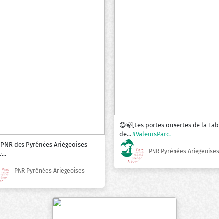
😋🍃[Les portes ouvertes de la Tab
de...
#ValeursParc.
 PNR des Pyrénées Ariégeoises
PNR Pyrénées Ariegeoises
...
PNR Pyrénées Ariegeoises