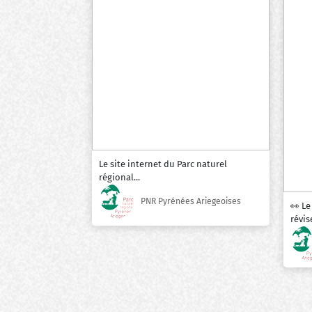
Le site internet du Parc naturel
régional...
PNR Pyrénées Ariegeoises
👀 Le
révise