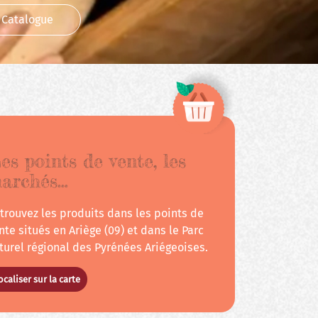
Catalogue
es points de vente, les
archés…
trouvez les produits dans les points de
lité
nte situés en Ariège (09) et dans le Parc
turel régional des Pyrénées Ariégeoises.
ocaliser sur la carte