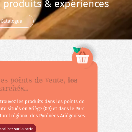
 produits & expériences
Catalogue
es points de vente, les
archés…
trouvez les produits dans les points de
lité
nte situés en Ariège (09) et dans le Parc
turel régional des Pyrénées Ariégeoises.
ocaliser sur la carte