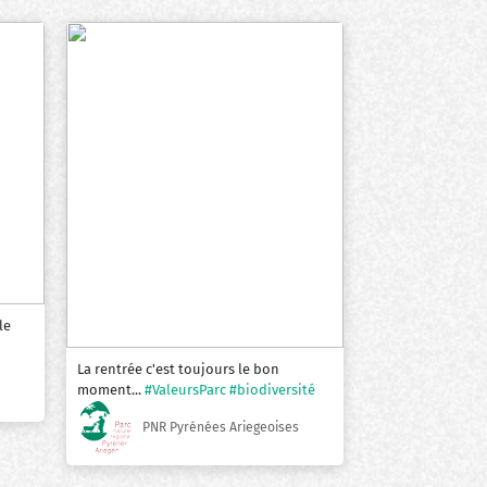
le
La rentrée c'est toujours le bon
moment...
#ValeursParc
#biodiversité
PNR Pyrénées Ariegeoises