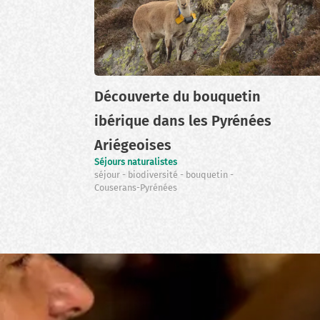
Découverte du bouquetin
ibérique dans les Pyrénées
Ariégeoises
Séjours naturalistes
séjour
biodiversité
bouquetin
Couserans-Pyrénées