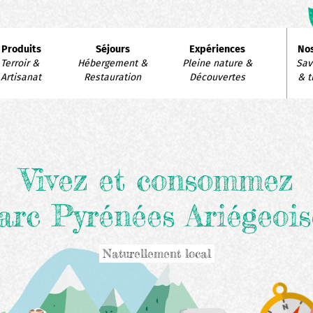
avigation
Produits
Séjours
Expériences
Nos
rincipale
Terroir & 
Hébergement & 
Pleine nature & 
Savo
Artisanat
Restauration
Découvertes
& t
Vivez et consommez
arc Pyrénées Ariégeois
Naturellement local