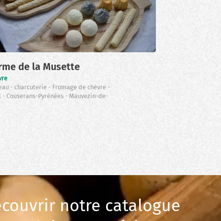
Voir sur la c
rme de la Musette
vre
eau
charcuterie
Fromage de chèvre
l
Couserans-Pyrénées
Mauvezin-de-
couvrir notre catalogue