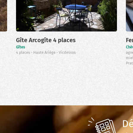
Gîte Arcogîte 4 places
Fe
Gîtes
Chè
4 places
Haute Ariège
Vicdessos
agn
mie
Prat
Dé