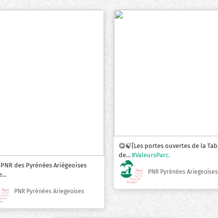
😋🍃[Les portes ouvertes de la Tab
de...
#ValeursParc.
 PNR des Pyrénées Ariégeoises
PNR Pyrénées Ariegeoises
...
PNR Pyrénées Ariegeoises