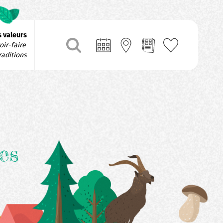
 valeurs
ir-faire 
raditions
es