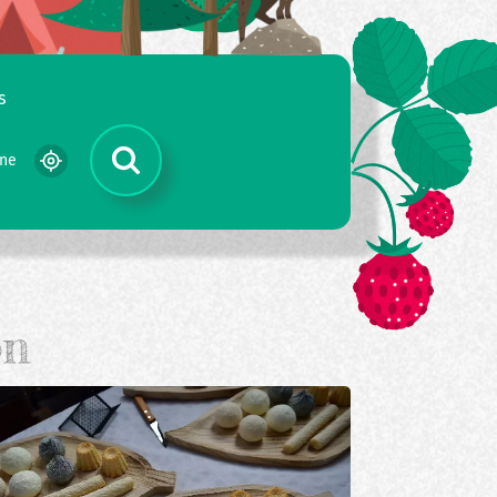
s
gne
on