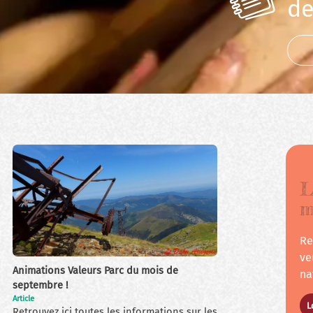
de
L
m
Re
Toute l'actua
ve
Animations Valeurs Parc du mois de
na
septembre !
Article
L
Retrouvez ici toutes les informations sur les