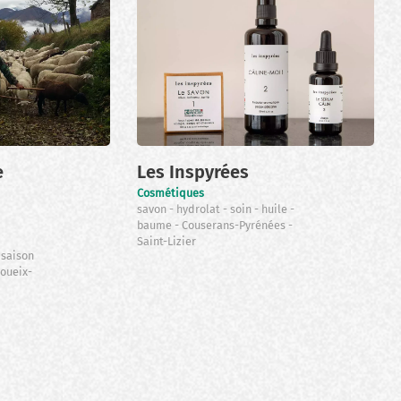
e
Les Inspyrées
Cosmétiques
savon
hydrolat
soin
huile
baume
Couserans-Pyrénées
Saint-Lizier
 saison
oueix-