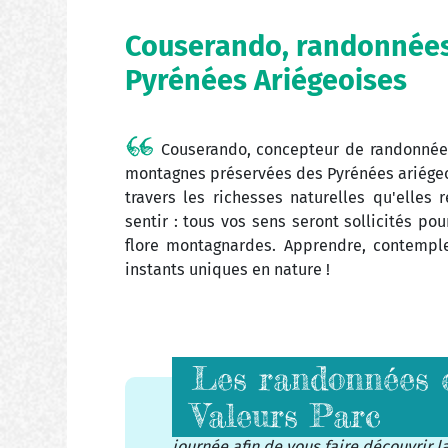
Couserando, randonnées
Pyrénées Ariégeoises
Couserando, concepteur de randonnées
montagnes préservées des Pyrénées ariégeo
travers les richesses naturelles qu'elles 
sentir : tous vos sens seront sollicités p
flore montagnardes. Apprendre, contempler
instants uniques en nature !
Les randonnées e
Valeurs Parc
Doriane, naturaliste passionnée, vo
journée afin de vous faire découvrir 