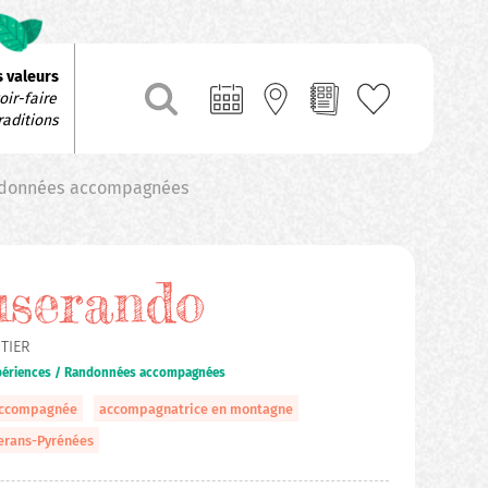
 valeurs
ir-faire 
raditions
Randonnées accompagnées
userando
TIER
xpériences / Randonnées accompagnées
accompagnée
accompagnatrice en montagne
erans-Pyrénées