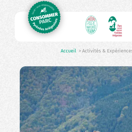
N
Aller
au
p
contenu
principal
Accueil
> Activités & Expérience