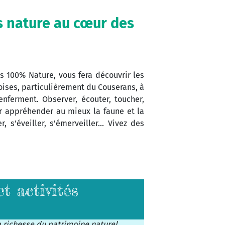
 nature au cœur des
 100% Nature, vous fera découvrir les
ises, particulièrement du Couserans, à
renferment. Observer, écouter, toucher,
our appréhender au mieux la faune et la
, s'éveiller, s'émerveiller… Vivez des
t activités
us accompagne en randonnée à la
la richesse du patrimoine naturel