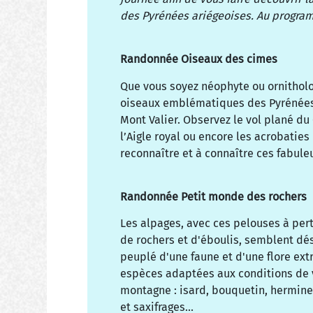
des Pyrénées ariégeoises. Au progra
Randonnée Oiseaux des cimes
Que vous soyez néophyte ou ornitholo
oiseaux emblématiques des Pyrénées 
Mont Valier. Observez le vol plané du
l’Aigle royal ou encore les acrobatie
reconnaître et à connaître ces fabule
Randonnée Petit monde des rochers
Les alpages, avec ces pelouses à per
de rochers et d'éboulis, semblent dés
peuplé d'une faune et d'une flore ext
espèces adaptées aux conditions de vi
montagne : isard, bouquetin, hermin
et saxifrages…