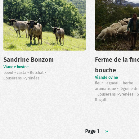
Sandrine Bonzom
Ferme de la fin
Viande bovine
bouche
boeuf
casta
Betchat
Viande ovine
Couserans-Pyrénées
fleur
agneau
herbe
aromatique
légume de
Couserans-Pyrénées
S
Rogalle
Page 1
Page
››
suivante