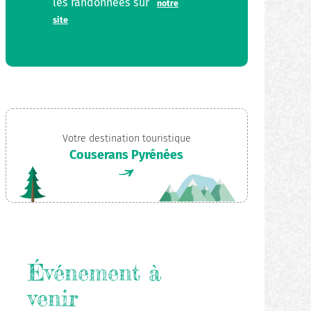
les randonnées sur
notre
site
Votre destination touristique
Couserans Pyrénées
Événement à
venir