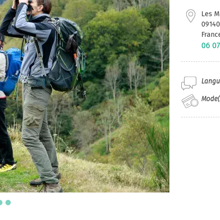
Les M
09140
Franc
06 07
Langue
Mode(