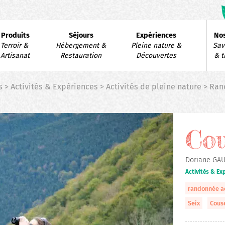
avigation
Produits
Séjours
Expériences
Nos
rincipale
Terroir & 
Hébergement & 
Pleine nature & 
Savo
Artisanat
Restauration
Découvertes
& t
s > Activités & Expériences > Activités de pleine nature > 
Co
Doriane GAU
Activités & E
randonnée 
Seix
Cous