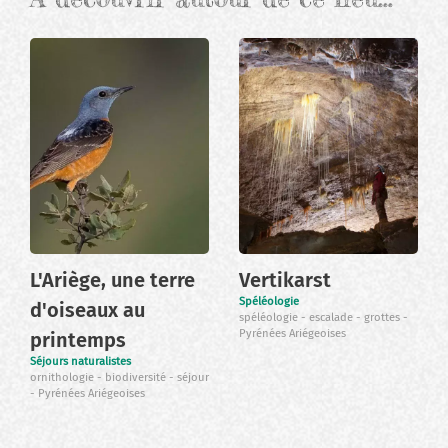
L'Ariège, une terre
Vertikarst
Spéléologie
d'oiseaux au
spéléologie
escalade
grottes
Pyrénées Ariégeoises
printemps
Séjours naturalistes
ornithologie
biodiversité
séjour
Pyrénées Ariégeoises