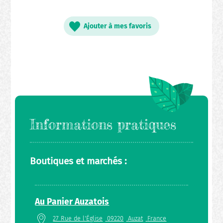
Ajouter à mes favoris
Informations pratiques
Boutiques et marchés :
Au Panier Auzatois
27 Rue de l'Église
09220
Auzat
France