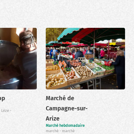
op
Marché de
Campagne-sur-
e Lèze
Arize
Marché hebdomadaire
marché
marché