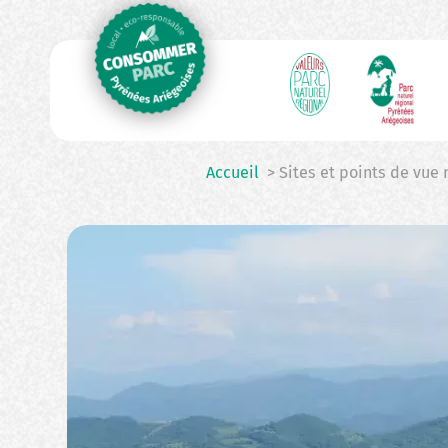
N
Aller
au
p
contenu
principal
Accueil
> Sites et points de vue