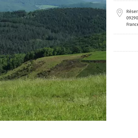
Réser
0929
Franc