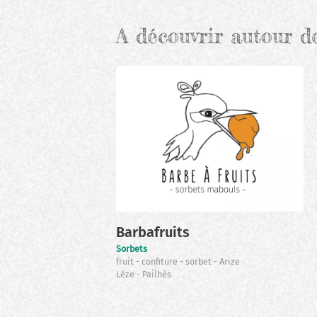
A découvrir autour d
Barbafruits
Sorbets
fruit
confiture
sorbet
Arize
Lèze
Pailhès