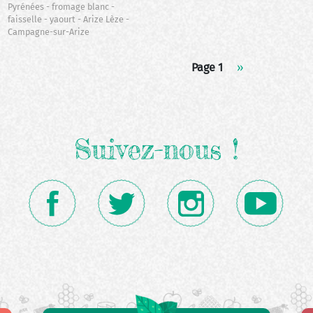
Pyrénées
fromage blanc
faisselle
yaourt
Arize Lèze
Campagne-sur-Arize
Page 1
Page
››
suivante
Suivez-nous !