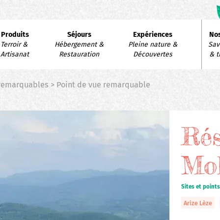
avigation
Produits
Séjours
Expériences
Nos
rincipale
Terroir & 
Hébergement & 
Pleine nature & 
Savo
Artisanat
Restauration
Découvertes
& t
 remarquables > Point de vue remarquable
Rés
Mo
Sites et point
Arize Lèze