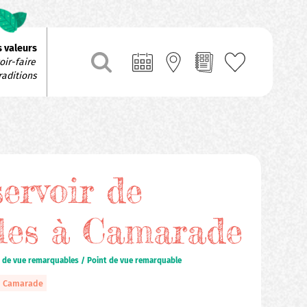
 valeurs
ir-faire 
raditions
ervoir de
les à Camarade
s de vue remarquables / Point de vue remarquable
Camarade