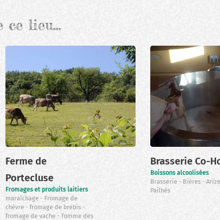
e ce lieu…
Ferme de
Brasserie Co-H
Boissons alcoolisées
Portecluse
Brasserie
Bières
Ariz
Fromages et produits laitiers
Pailhès
maraîchage
Fromage de
chèvre
fromage de brebis
fromage de vache
Tomme des