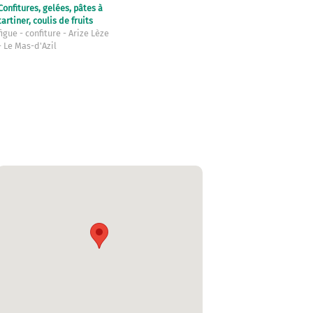
Confitures, gelées, pâtes à
tartiner, coulis de fruits
figue
confiture
Arize Lèze
Le Mas-d'Azil