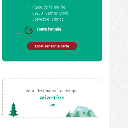
Place de la mairie
09230
Sainte-Croix-
Volvestre
France
Toute l'année
Localiser sur la carte
Votre destination touristique
Arize-Lèze