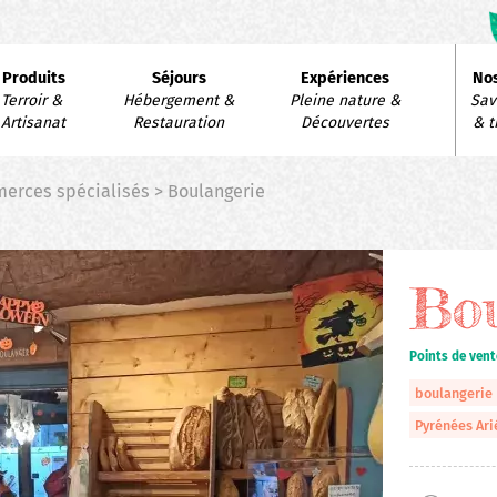
avigation
Produits
Séjours
Expériences
Nos
rincipale
Terroir & 
Hébergement & 
Pleine nature & 
Savo
Artisanat
Restauration
Découvertes
& t
erces spécialisés > Boulangerie
Bou
Points de vent
boulangerie
Pyrénées Ari