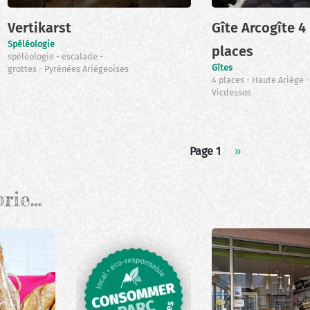
Vertikarst
Gîte Arcogîte 4
Spéléologie
places
spéléologie
escalade
Gîtes
grottes
Pyrénées Ariégeoises
4 places
Haute Ariège
Vicdessos
Page 1
Page
››
suivante
orie…