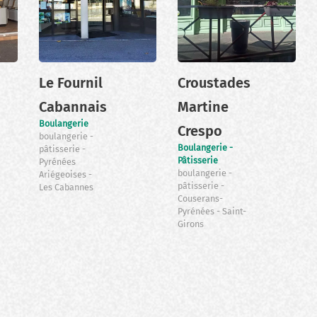
Le Fournil
Croustades
Cabannais
Martine
Boulangerie
Crespo
boulangerie
Boulangerie -
pâtisserie
Pâtisserie
Pyrénées
boulangerie
Ariégeoises
pâtisserie
Les Cabannes
Couserans-
Pyrénées
Saint-
Girons