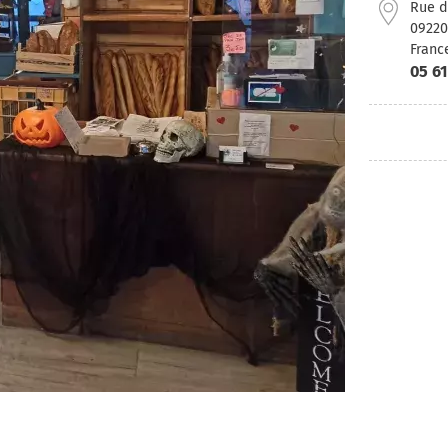
Rue d
09220
Franc
05 61