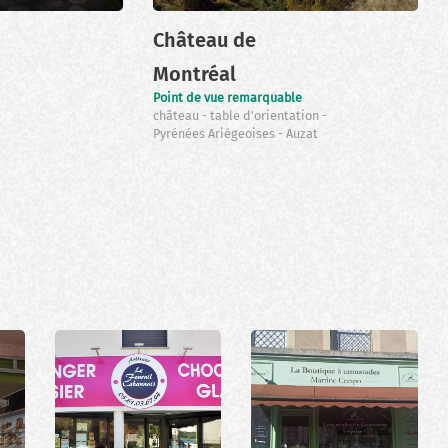
Château de
Montréal
Point de vue remarquable
château
table d'orientation
Pyrénées Ariégeoises
Auzat