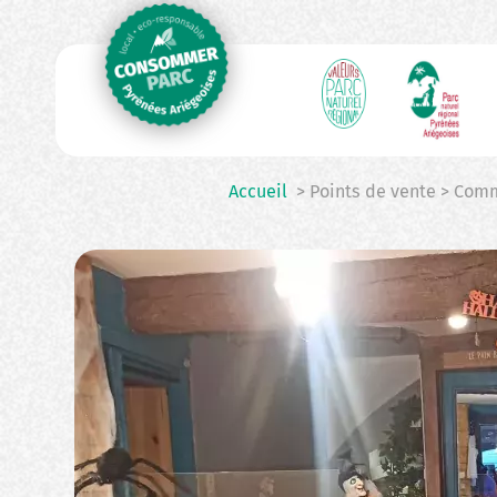
N
Aller
au
p
contenu
principal
Accueil
> Points de vente > Comm