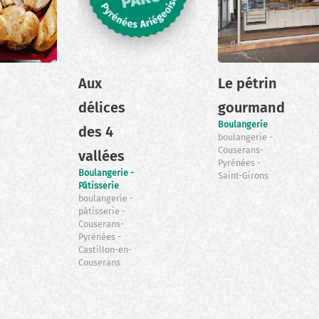
Aux
Le pétrin
délices
gourmand
Boulangerie
des 4
boulangerie
Couserans-
vallées
Pyrénées
Boulangerie -
Saint-Girons
Pâtisserie
boulangerie
pâtisserie
Couserans-
Pyrénées
Castillon-en-
Couserans