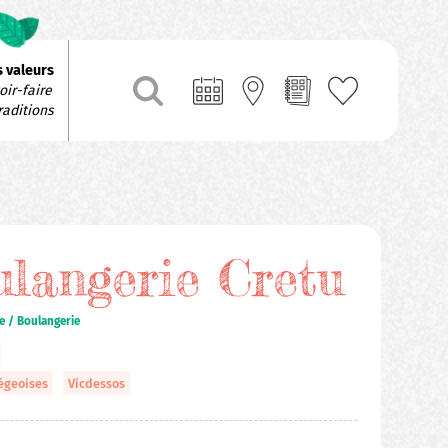
 valeurs
ir-faire 
raditions
langerie Cretu
e / Boulangerie
égeoises
Vicdessos