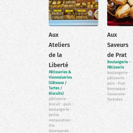
Aux
Aux
Ateliers
Saveurs
de la
de Prat
Boulangerie -
Liberté
Pâtisserie
Pâtisseries &
boulangerie
Viennoiseries
pâtisserie
(Gâteaux /
pain
Prat-
Tartes /
Bonrepaux
Biscuits)
Couserans-
pâtisserie
Pyrénées
biscuit
pain
boulangerie
petite
restauration
Oie
Gourmande