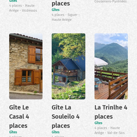
Gîtes
Couserans-Pyrénées
places
4 places
Haute
Gîtes
Ariège
Vicdessos
4 places
Siguer
Haute Ariège
Gîte Le
Gîte La
La Trinlhe 4
Casal 4
Souleilo 4
places
Gîtes
places
places
4 places
Haute
Gîtes
Gîtes
Ariège
Val-de-Sos