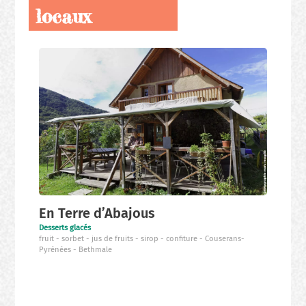
locaux
Nos
producteurs
locaux
En Terre d’Abajous
Desserts glacés
fruit
sorbet
jus de fruits
sirop
confiture
Couserans-
Pyrénées
Bethmale