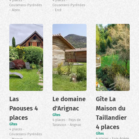
4 places
4 places
Couserans-Pyrénées
Couserans-Pyrénées
Alzen
Ercé
Las
Le domaine
Gîte La
Paouses 4
d'Arignac
Maison du
Gîtes
places
Taillandier
4 places
Pays de
Gîtes
Tarascon
Arignac
4 places
4 places
Gîtes
Couserans-Pyrénées
4 places
Foix Ariège