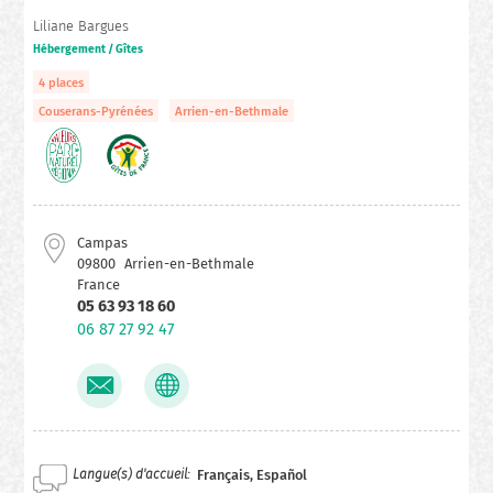
Liliane Bargues
Hébergement / Gîtes
4 places
Couserans-Pyrénées
Arrien-en-Bethmale
Campas
09800
Arrien-en-Bethmale
France
05 63 93 18 60
06 87 27 92 47
Langue(s) d'accueil
Français, Español