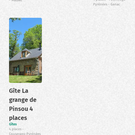
Massat
Pyrénées
Ganac
Gîte La
grange de
Pinsou 4
places
Gîtes
4 places
Couserans-Pyrénées