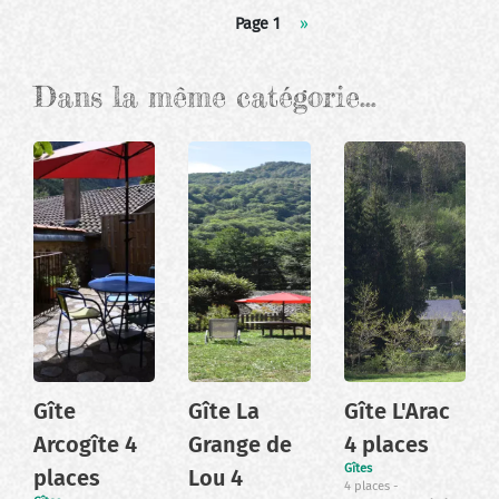
Pagination
Page 1
Page
››
suivante
Dans la même catégorie…
Gîte
Gîte La
Gîte L'Arac
Arcogîte 4
Grange de
4 places
Gîtes
places
Lou 4
4 places