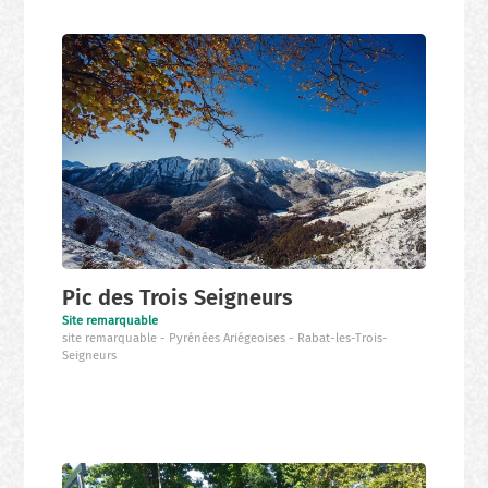
Pic des Trois Seigneurs
Site remarquable
site remarquable
Pyrénées Ariégeoises
Rabat-les-Trois-
Seigneurs