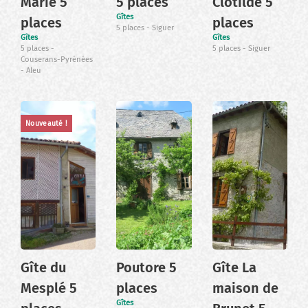
Marie 5
5 places
Clotilde 5
Gîtes
places
places
5 places
Siguer
Gîtes
Gîtes
5 places
5 places
Siguer
Couserans-Pyrénées
Aleu
Nouveauté !
Gîte du
Poutore 5
Gîte La
Mesplé 5
places
maison de
Gîtes