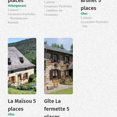
places
Brunet 5
5 places
Hébergement
Couserans-Pyrénées
places
5 places
Castillon-en-
Gîtes
Couserans-Pyrénées
Couserans
5 places
Montesquieu-
Couserans-Pyrénées
Avantès
Erp
La Maïsou 5
Gîte La
places
fermette 5
Gîtes
places