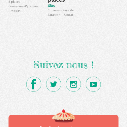
5 places
Gîtes
Couserans-Pyrénées
5 places
Pays de
Moulis
Tarascon
Saurat
Suivez-nous !