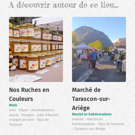
A découvrir autour de ce lieu…
Nos Ruches en
Marché de
Couleurs
Tarascon-sur-
Miels
Ariège
miel
tilleul
rhododendron
Marché bi-hebdomadaire
acacia
bougies
pain d'épices
marché
marché bi-
vinaigre de miel
Pays de
hebdomadaire
Pays de Tarascon
Tarascon
Tarascon-sur-Ariège