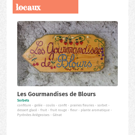
locaux
Nos
producteurs
locaux
Les Gourmandises de Blours
Sorbets
confiture
gelée
coulis
confit
prairies fleuries
sorbet
dessert glacé
fruit
fruit rouge
fleur
plante aromatique
Pyrénées Ariégeoises
Génat