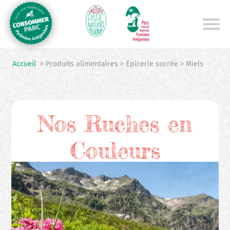
Aller
au
contenu
principal
Accueil
> Produits alimentaires > Épicerie sucrée > Miels
Nos Ruches en
Couleurs