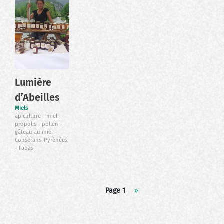
Lumière
d’Abeilles
Miels
apiculture
miel
propolis
pollen
gâteau au miel
Couserans-Pyrénées
Fabas
Pagination
Page 1
Page
››
suivante