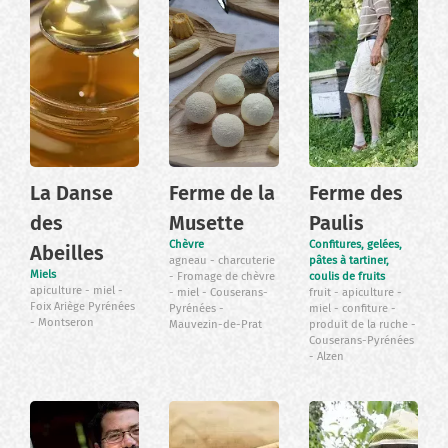
La Danse
Ferme de la
Ferme des
des
Musette
Paulis
Chèvre
Confitures, gelées,
Abeilles
agneau
charcuterie
pâtes à tartiner,
Miels
Fromage de chèvre
coulis de fruits
apiculture
miel
miel
Couserans-
fruit
apiculture
Foix Ariège Pyrénées
Pyrénées
miel
confiture
Montseron
Mauvezin-de-Prat
produit de la ruche
Couserans-Pyrénées
Alzen