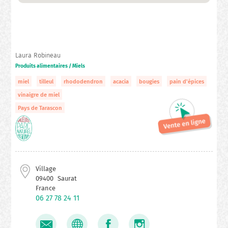
Laura Robineau
Produits alimentaires / Miels
miel
tilleul
rhododendron
acacia
bougies
pain d'épices
vinaigre de miel
Pays de Tarascon
Village
09400
Saurat
France
06 27 78 24 11