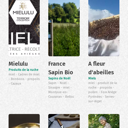
Mielulu
France
A fleur
Produits de la ruche
Sapin Bio
d'abeilles
miel
Cadres de miel
Sapins de Noël
Miels
Bonbons
propolis
Sapin
Noël
miel
produit de la
Cazaux
Sinaigre
miel
ruche
propolis
Montjoie-en-
pollen
Foix Ariège
Couseran
Belloc
Pyrénées
Serres-
sur-Arget