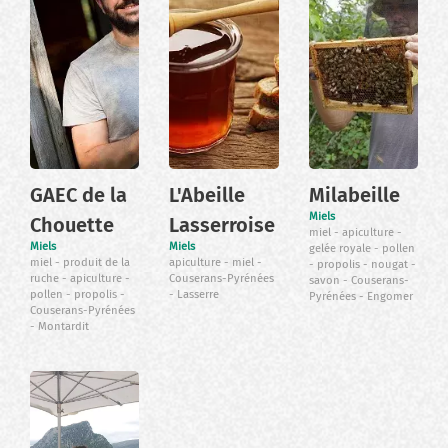
GAEC de la
L'Abeille
Milabeille
Miels
Chouette
Lasserroise
miel
apiculture
Miels
Miels
gelée royale
pollen
miel
produit de la
apiculture
miel
propolis
nougat
ruche
apiculture
Couserans-Pyrénées
savon
Couserans-
pollen
propolis
Lasserre
Pyrénées
Engomer
Couserans-Pyrénées
Montardit