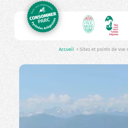
N
Aller
au
p
contenu
principal
Accueil
> Sites et points de vue