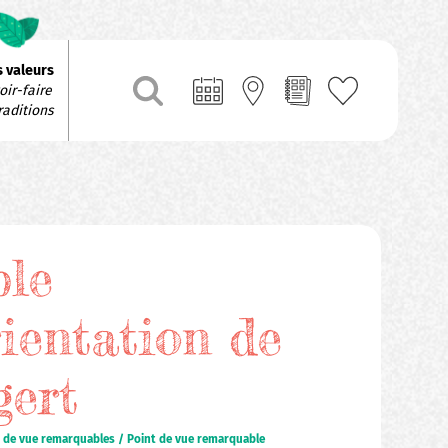
 valeurs
ir-faire 
raditions
ble
rientation de
ert
s de vue remarquables / Point de vue remarquable