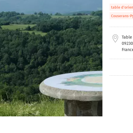
table d'orie
Couserans-P
Table
09230
Franc