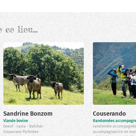
e ce lieu…
Sandrine Bonzom
Couserando
Viande bovine
Randonnées accompagn
boeuf
casta
Betchat
randonnée accompagné
Couserans-Pyrénées
accompagnatrice en mo