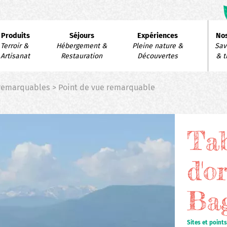
avigation
Produits
Séjours
Expériences
Nos
rincipale
Terroir & 
Hébergement & 
Pleine nature & 
Savo
Artisanat
Restauration
Découvertes
& t
 remarquables > Point de vue remarquable
Ta
d'o
Bag
Sites et point