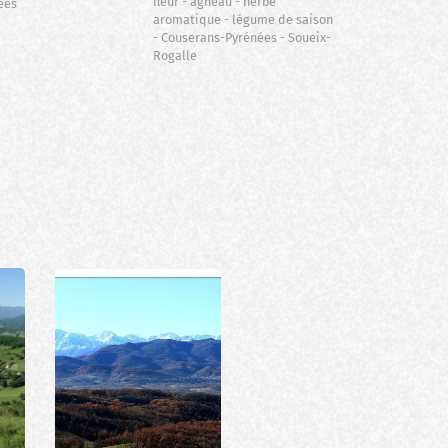
fleur
agneau
herbe
ées
aromatique
légume de saison
Couserans-Pyrénées
Soueix-
Rogalle