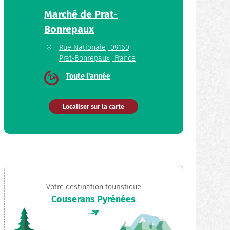
Marché de Prat-
Bonrepaux
Rue Nationale
09160
Prat-Bonrepaux
France
Toute l'année
Localiser sur la carte
Votre destination touristique
Couserans Pyrénées