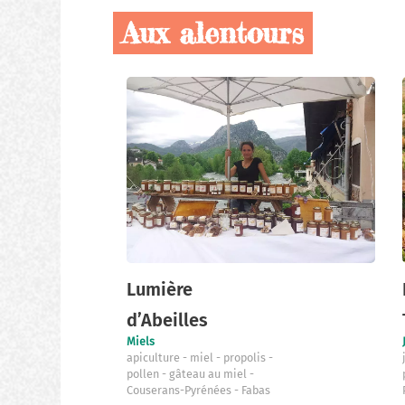
Aux alentours
Nos
producteurs
locaux
Lumière
d’Abeilles
Miels
apiculture
miel
propolis
pollen
gâteau au miel
Couserans-Pyrénées
Fabas