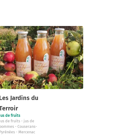
Les Jardins du
Terroir
Jus de fruits
jus de fruits
jus de
pommes
Couserans-
Pyrénées
Mercenac