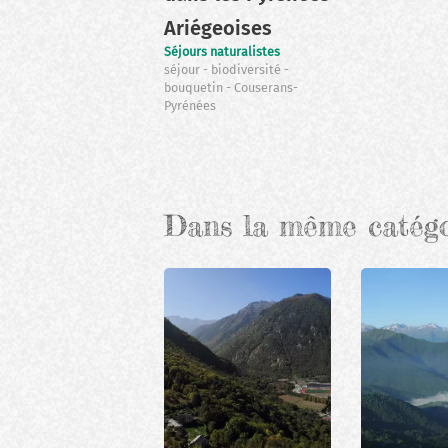
Ariégeoises
Séjours naturalistes
séjour
biodiversité
bouquetin
Couserans-
Pyrénées
Pagination
Dans la même catég