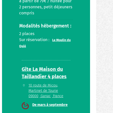
à partir de 79€ / nuitée pour
2 personnes, petit déjeuners
compris
Modalités hébergement :
2 places
Sur réservation :
Le Moulin du
Quié
Gîte La Maison du
Taillandier 4 places
10 route de Micou,
Martinet de Tourie
09000
Ganac
France
De mars à septembre