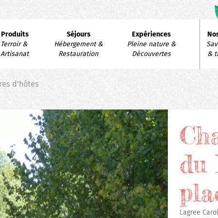
avigation
Produits
Séjours
Expériences
Nos
rincipale
Terroir & 
Hébergement & 
Pleine nature & 
Savo
Artisanat
Restauration
Découvertes
& t
es d'hôtes
Cha
du 
pla
Lagree Carol