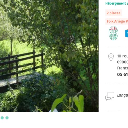
Hébergement 
2 places
Foix Ariège 
10 ro
0900
Franc
05 61
Langue