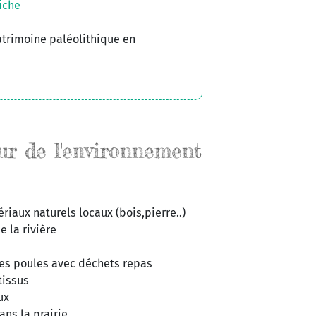
iche
atrimoine paléolithique en
ur de l'environnement
iaux naturels locaux (bois,pierre..)
e la rivière
des poules avec déchets repas
tissus
ux
ans la prairie