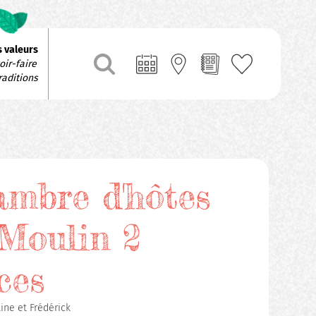
 valeurs
ir-faire 
raditions
mbre d'hôtes
Moulin 2
ces
ine et Frédérick