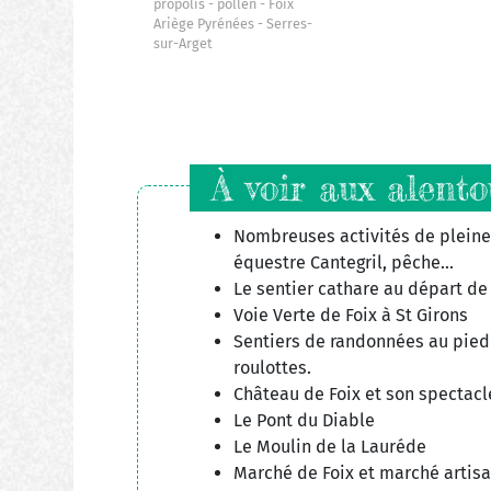
propolis
pollen
Foix
Ariège Pyrénées
Serres-
sur-Arget
À voir aux alento
Nombreuses activités de pleine 
équestre Cantegril, pêche...
Le sentier cathare au départ de
Voie Verte de Foix à St Girons
Sentiers de randonnées au pied
roulottes.
Château de Foix et son spectacl
Le Pont du Diable
Le Moulin de la Lauréde
Marché de Foix et marché artisan