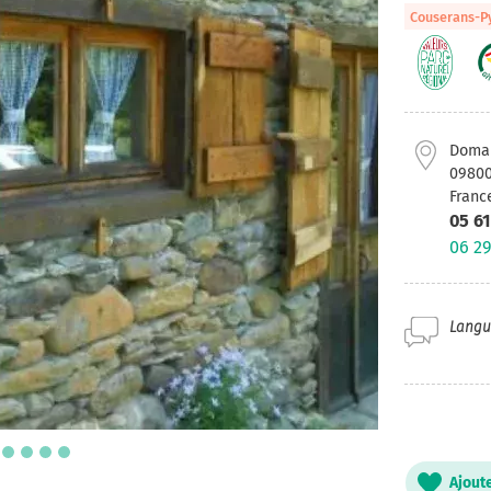
Couserans-P
Domai
0980
Franc
05 61
06 29
Langue
Ajout