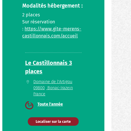
Modalités hébergement :
2 places
Sur réservation
:
https://www.gite-merens-
castillonnais.com/accueil
Le Castillonnais 3
places
Domaine de l'Artigou
09800
Bonac-Irazein
France
Toute l'année
Localiser sur la carte