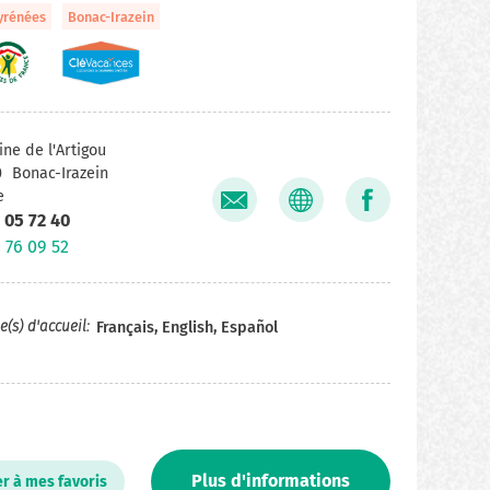
yrénées
Bonac-Irazein
ne de l'Artigou
0
Bonac-Irazein
e
 05 72 40
 76 09 52
(s) d'accueil
Français, English, Español
Plus d'informations
er à mes favoris