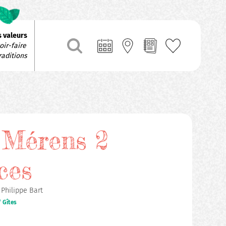
 valeurs
ir-faire 
raditions
 Mérens 2
ces
 Philippe Bart
 Gîtes