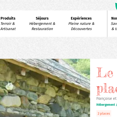
avigation
Produits
Séjours
Expériences
Nos
rincipale
Terroir & 
Hébergement & 
Pleine nature & 
Savo
Artisanat
Restauration
Découvertes
& t
Le
pla
Françoise et
Hébergement /
2 places