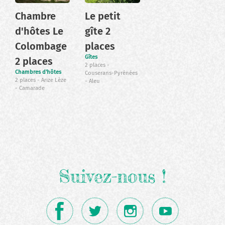
Chambre
Le petit
d'hôtes Le
gîte 2
Colombage
places
Gîtes
2 places
2 places
Chambres d'hôtes
Couserans-Pyrénées
2 places
Arize Lèze
Aleu
Camarade
Suivez-nous !