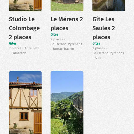
Studio Le
Le Mérens 2
Gîte Les
Colombage
places
Saules 2
Gîtes
2 places
places
2 places
Gîtes
Gîtes
Couserans-Pyrénées
2 places
Arize Lèze
2 places
Bonac-Irazein
Camarade
Couserans-Pyrénées
Aleu