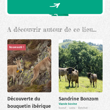
A découvrir autour de ce lieu…
Nouveauté !
Découverte du
Sandrine Bonzom
Viande bovine
bouquetin ibérique
boeuf
casta
Betchat