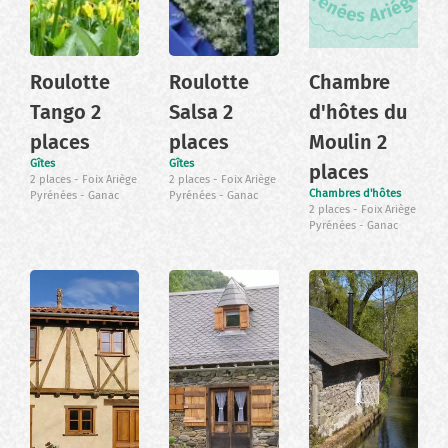
Roulotte
Roulotte
Chambre
Tango 2
Salsa 2
d'hôtes du
places
places
Moulin 2
Gîtes
Gîtes
places
2 places
Foix Ariège
2 places
Foix Ariège
Chambres d'hôtes
Pyrénées
Ganac
Pyrénées
Ganac
2 places
Foix Ariège
Pyrénées
Ganac