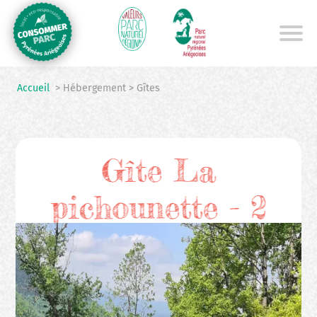
Aller
au
contenu
principal
Accueil
> Hébergement > Gîtes
Gîte La
pichounette - 2
places