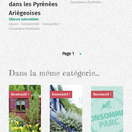
Couserans-Pyrénées
dans les Pyrénées
Ariégeoises
Séjours naturalistes
séjour
biodiversité
bouquetin
Couserans-Pyrénées
Pagination
Page 1
Page
››
suivante
Dans la même catégorie…
Nouveauté !
Nouveauté !
Nouveauté !