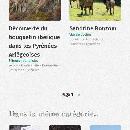
Découverte du
Sandrine Bonzom
Viande bovine
bouquetin ibérique
boeuf
casta
Betchat
Couserans-Pyrénées
dans les Pyrénées
Ariégeoises
Séjours naturalistes
séjour
biodiversité
bouquetin
Couserans-Pyrénées
Pagination
Page 1
Page
››
suivante
Dans la même catégorie…