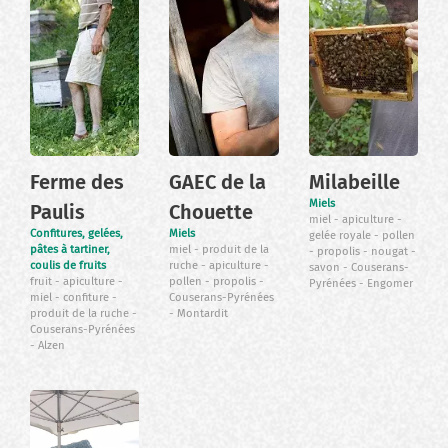
Ferme des
GAEC de la
Milabeille
Miels
Paulis
Chouette
miel
apiculture
Confitures, gelées,
Miels
gelée royale
pollen
pâtes à tartiner,
miel
produit de la
propolis
nougat
coulis de fruits
ruche
apiculture
savon
Couserans-
fruit
apiculture
pollen
propolis
Pyrénées
Engomer
miel
confiture
Couserans-Pyrénées
produit de la ruche
Montardit
Couserans-Pyrénées
Alzen