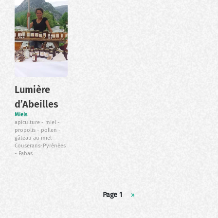
Lumière
d’Abeilles
Miels
apiculture
miel
propolis
pollen
gâteau au miel
Couserans-Pyrénées
Fabas
Pagination
Page 1
Page
››
suivante