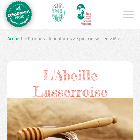
Aller
au
contenu
principal
Accueil
> Produits alimentaires > Épicerie sucrée > Miels
L'Abeille
Lasserroise