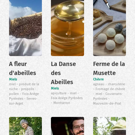
A fleur
La Danse
Ferme de la
d'abeilles
des
Musette
Miels
Chèvre
Abeilles
miel
produit de la
agneau
charcuterie
Miels
ruche
propolis
Fromage de chèvre
apiculture
miel
pollen
Foix Ariège
miel
Couserans-
Foix Ariège Pyrénées
Pyrénées
Serres-
Pyrénées
Montseron
sur-Arget
Mauvezin-de-Prat