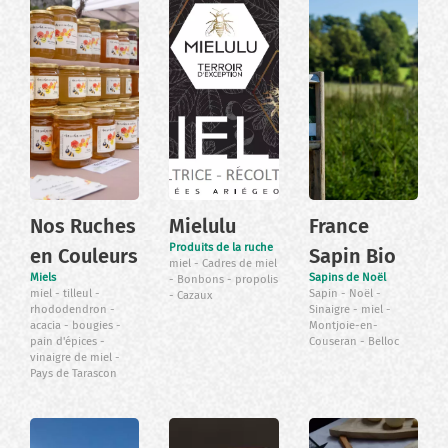
Nos Ruches
Mielulu
France
Produits de la ruche
en Couleurs
Sapin Bio
miel
Cadres de miel
Miels
Sapins de Noël
Bonbons
propolis
miel
tilleul
Sapin
Noël
Cazaux
rhododendron
Sinaigre
miel
acacia
bougies
Montjoie-en-
pain d'épices
Couseran
Belloc
vinaigre de miel
Pays de Tarascon