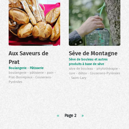
Aux Saveurs de
Sève de Montagne
Sève de bouleau et autres
Prat
produits à base de sève
Boulangerie - Pâtisserie
sève de bouleau
phytothérapie
boulangerie
pâtisserie
pain
cure
détox
Couserans-Pyrénées
Prat-Bonrepaux
Couserans-
Saint-Lary
Pyrénées
Pagination
Page
‹‹
Page 2
Page
››
précédente
suivante