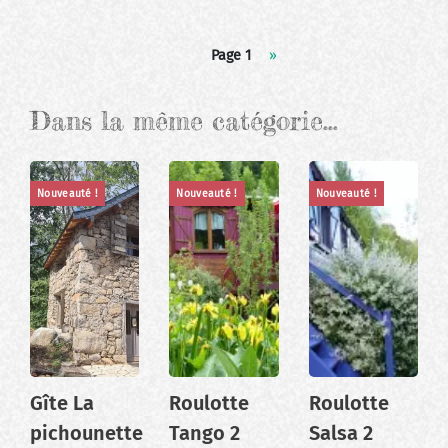
Pagination
Page 1
Page
››
suivante
Dans la même catégorie…
Nouveauté !
Nouveauté !
Nouveauté !
Gîte La
Roulotte
Roulotte
pichounette
Tango 2
Salsa 2