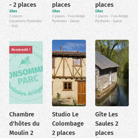
- 2 places
places
places
Gîtes
Gîtes
Gîtes
2 places
2 places
Foix Ariège
2 places
Foix Ariège
Couserans-Pyrénées
Pyrénées
Ganac
Pyrénées
Ganac
Ercé
Nouveauté !
Chambre
Studio Le
Gîte Les
d'hôtes du
Colombage
Saules 2
Moulin 2
2 places
places