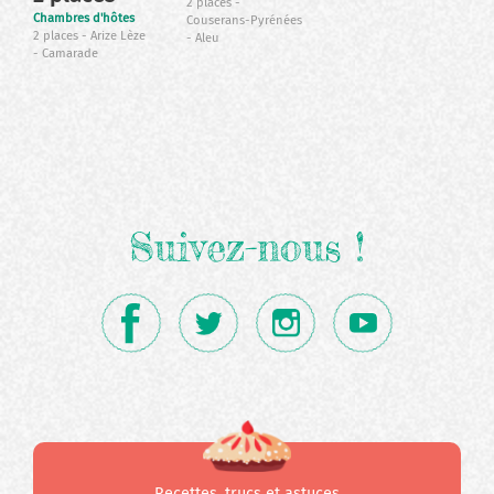
2 places
Chambres d'hôtes
Couserans-Pyrénées
2 places
Arize Lèze
Aleu
Camarade
Suivez-nous !
Recettes, trucs et astuces