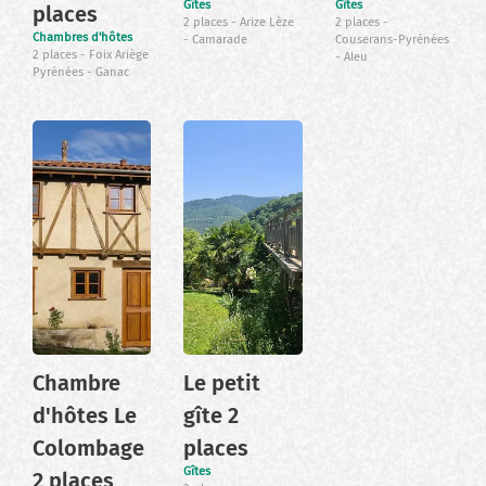
Gîtes
Gîtes
places
2 places
Arize Lèze
2 places
Chambres d'hôtes
Camarade
Couserans-Pyrénées
2 places
Foix Ariège
Aleu
Pyrénées
Ganac
Chambre
Le petit
d'hôtes Le
gîte 2
Colombage
places
Gîtes
2 places