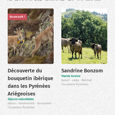
Nouveauté !
Découverte du
Sandrine Bonzom
Viande bovine
bouquetin ibérique
boeuf
casta
Betchat
Couserans-Pyrénées
dans les Pyrénées
Ariégeoises
Séjours naturalistes
séjour
biodiversité
bouquetin
Couserans-Pyrénées